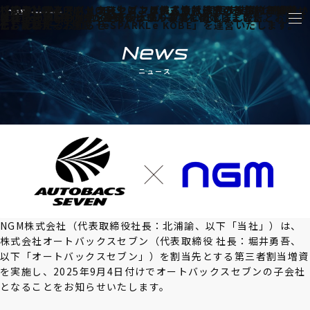
株式会社オートバックスセブンによる当社株式の取得（子会社
「GLION ARENA KOBE」とファーストパートナー契約を締結い
（続報）不正アクセス発生による個人情報流出可能性のお知らせ
ＮＴＴビジネスソリューションズ株式会社 関西支店様と連携
お知らせカテゴリー:
eスポーツに特化した機材レンタル事業を開始しました。
当社コーポレートサイトをリニューアルいたしました。
オフィス移転のお知らせ
弊社Googleアカウントの乗っ取り被害に関するご報告とお詫び
お知らせ
化）に関するお知らせ
たしました。
とお詫び
し、eスポーツ施設「eSPARKLe KOBE」を運営いたします。
News
ニュース
NGM株式会社（代表取締役社長：北浦諭、以下「当社」）は、
株式会社オートバックスセブン（代表取締役 社長：堀井勇吾、
以下「オートバックスセブン」）を割当先とする第三者割当増資
を実施し、2025年9月4日付けでオートバックスセブンの子会社
となることをお知らせいたします。