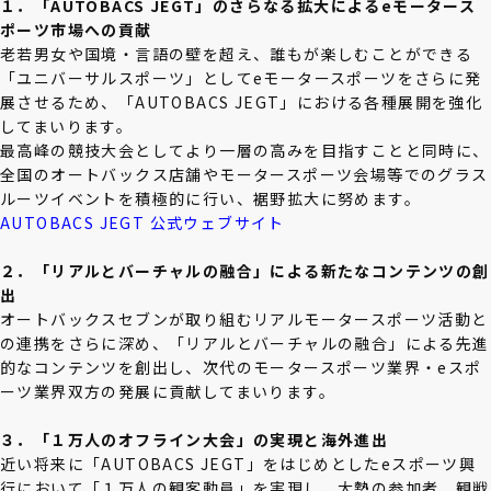
１．「AUTOBACS JEGT」のさらなる拡大によるeモータース
ポーツ市場への貢献
老若男女や国境・言語の壁を超え、誰もが楽しむことができる
「ユニバーサルスポーツ」としてeモータースポーツをさらに発
展させるため、「AUTOBACS JEGT」における各種展開を強化
してまいります。
最高峰の競技大会としてより一層の高みを目指すことと同時に、
全国のオートバックス店舗やモータースポーツ会場等でのグラス
ルーツイベントを積極的に行い、裾野拡大に努めます。
AUTOBACS JEGT 公式ウェブサイト
２．「リアルとバーチャルの融合」による新たなコンテンツの創
出
オートバックスセブンが取り組むリアルモータースポーツ活動と
の連携をさらに深め、「リアルとバーチャルの融合」による先進
的なコンテンツを創出し、次代のモータースポーツ業界・eスポ
ーツ業界双方の発展に貢献してまいります。
３．「１万人のオフライン大会」の実現と海外進出
近い将来に「AUTOBACS JEGT」をはじめとしたeスポーツ興
行において「１万人の観客動員」を実現し、大勢の参加者、観戦