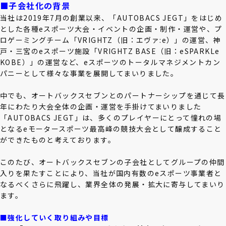
■子会社化の背景
当社は2019年7月の創業以来、「AUTOBACS JEGT」をはじめ
とした各種eスポーツ大会・イベントの企画・制作・運営や、プ
ロゲーミングチーム「VRIGHTZ（旧：エヴァ:e）」の運営、神
戸・三宮のeスポーツ施設「VRIGHTZ BASE（旧：eSPARKLe
KOBE）」の運営など、eスポーツのトータルマネジメントカン
パニーとして様々な事業を展開してまいりました。
中でも、オートバックスセブンとのパートナーシップを通じて長
年にわたり大会全体の企画・運営を手掛けてまいりました
「AUTOBACS JEGT」は、多くのプレイヤーにとって憧れの場
となるeモータースポーツ最高峰の競技大会として醸成すること
ができたものと考えております。
このたび、オートバックスセブンの子会社としてグループの仲間
入りを果たすことにより、当社が国内有数のeスポーツ事業者と
なるべくさらに飛躍し、業界全体の発展・拡大に寄与してまいり
ます。
■強化していく取り組みや目標