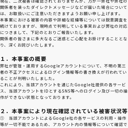
現在、二次被害は確認されておりませんが、万が一弊社や弊社の
関係者を装ったダイレクトメッセージなどが届いた場合について
は、お取扱いにご注意いただきますようお願い申し上げます。
本事案における被害の内容や詳細な経緯等については鋭意調査を
続けておりますが、現時点で判明している事実および弊社の対応
につきまして、下記のとおりご報告いたします。
関係者の皆さまに多大なるご迷惑とご心配をお掛けすることとな
り、深くお詫びいたします。
１．本事案の概要
弊社が管理・運用するGoogleアカウントについて、不明の第三
者の不正アクセスによるログイン情報等の書き換えが行われてい
ることが判明いたしました。
これにより、当該アカウントを通じたGoogle社提供の各サービ
ス、当該アカウントをIDとするSNS等へのログイン及び一切の操
作ができない状態となっております。
２．本事案により現在確認されている被害状況等
① 当該アカウントによるGoogle社の各サービスの利用・操作
等が一切不能であるため、アカウント内の情報等について確認で