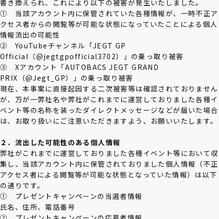
書き換えられ、これにより以下の被害が発生いたしました。
① 当該アカウント内に保管されていた各種情報が、一時不正ア
クセス者からの閲覧等が可能な状態になっていたことによる個人
情報流出の可能性
② YouTubeチャンネル「JEGT GP
Official（@jegtgpofficial3702）」の乗っ取り被害
③ Xアカウント「AUTOBACS JEGT GRAND
PRIX（@Jegt_GP）」の乗っ取り被害
現在、本事案に直接起因する二次被害等は確認されておりません
が、万が一弊社名や弊社がこれまでに運営しておりました各種イ
ベント等の名称を装ったダイレクトメッセージなどが届いた場合
は、お取り扱いにご注意いただきますよう、お願いいたします。
２．流出した可能性のある個人情報
弊社がこれまでに運営しておりました各種イベント等において収
集し、当該アカウント内に保管されておりました個人情報（不正
アクセス者による閲覧等が可能な状態となっていた情報）は以下
の通りです。
① プレゼントキャンペーンの当選者情報
氏名、住所、電話番号
② プレゼントキャンペーンの応募者情報