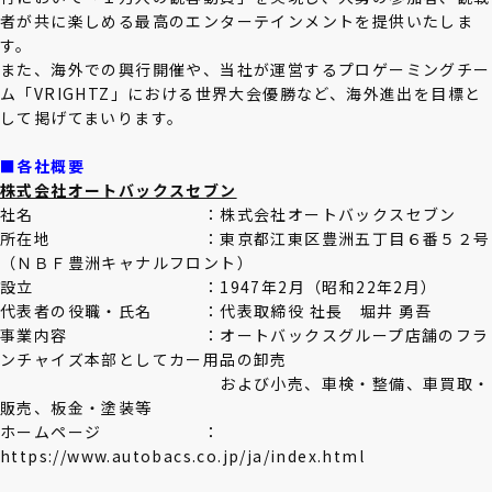
者が共に楽しめる最高のエンターテインメントを提供いたしま
す。
また、海外での興行開催や、当社が運営するプロゲーミングチー
ム「VRIGHTZ」における世界大会優勝など、海外進出を目標と
して掲げてまいります。
■各社概要
株式会社オートバックスセブン
社名 ：
株式会社オートバックスセブン
所在地 ：
東京都江東区豊洲五丁目６番５２号
（ＮＢＦ豊洲キャナルフロント）
設立 ：
1947年2月（昭和22年2月）
代表者の役職・氏名 ：代表取締役 社長 堀井 勇吾
事業内容 ：
オートバックスグループ店舗のフラ
ンチャイズ本部としてカー用品の卸売
および小売、車検・整備、車買取・
販売、板金・塗装等
ホームページ ：
https://www.autobacs.co.jp/ja/index.html